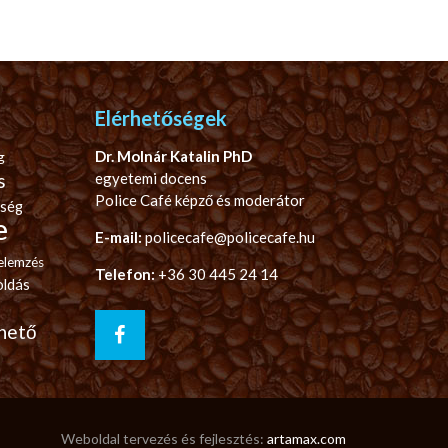
Elérhetőségek
Dr. Molnár Katalin PhD
g
s
egyetemi docens
Police Café képző és moderátor
ség
e
E-mail:
policecafe@policecafe.hu
elemzés
Telefon:
+36 30 445 24 14
ldás
hető
Weboldal tervezés és fejlesztés:
artamax.com