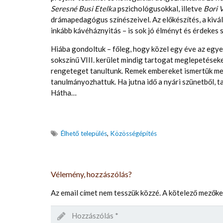
Seresné Busi Etelka
pszichológusokkal, illetve
Bori V
drámapedagógus színészeivel. Az előkészítés, a kivál
inkább kávéháznyitás – is sok jó élményt és érdekes
Hiába gondoltuk – főleg, hogy közel egy éve az egyet
sokszínű VIII. kerület mindig tartogat meglepetéseke
rengeteget tanultunk. Remek embereket ismertük meg
tanulmányozhattuk. Ha jutna idő a nyári szünetből, 
Hátha…
Élhető település
,
Közösségépítés
Vélemény, hozzászólás?
Az email címet nem tesszük közzé.
A kötelező mezők