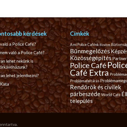
ontosabb kérdések
Címkék
való a Police Café?
Biztonsá
A mi Police Cafénk
Bizalom
Bűnmegelőzés
Képzé
nem való a Police Café?
Közösségépítés
Partner
an lehet nekünk is
Polic
Police Café
őrkávéházunk?
Café Extra
Probléma
n lehet jelentkezni?
Problémamego
Problémafeltárás
 Kata
Rendőrök és civilek
párbeszéde
Él
World Café
település
fenntartva.