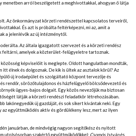
gy menetben arról beszélgetett a meghívottakkal, ahogyan ő látja
t. Az önkormányzat körzeti rendészettel kapcsolatos terveiről,
ttakkal. És azt is próbálta feltérképezni, mi az, amit a
k a jelenlévők az új intézménytől.
derálta. Az általa igazgatott szervezet és a körzeti rendész
 feltárni, amelyek a közterület-felügyeletre tartoznak.
 közösség képviselőit is meglepte. Oldott hangulatban mondták,
itt élnek és dolgoznak. De kik is ültek az asztalok körül? Az
ülő új irodaépület és szolgáltató központ tervezője és
és rendőr, sörözőtulajdonos és házfelügyelő bölcsődevezető és
a környék ügyes-bajos dolgait. Egy közös nevezőjük ma biztosan
tőségét látják a körzeti rendészi feladatkör létrehozásában.
b lakónegyedük új gazdáját, és sok sikert kívántak neki. Egy
y az együttműködés aktív és gördülékeny lesz, mert az ilyen
dén januárban, de mindvégig nagyon segítőkész és nyitott
nem utolsósorban szakértő együttműködőkkel:
Csomós István
és