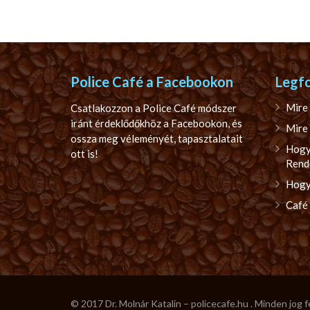
Police Café a Facebookon
Legf
Mire 
Csatlakozzon a Police Café módszer
iránt érdeklődőkhöz a Facebookon, és
Mire 
ossza meg véleményét, tapasztalatait
Hogy
ott is!
Rend
Hogya
Café
© 2017 Dr. Molnár Katalin – policecafe.hu . Minden jog 