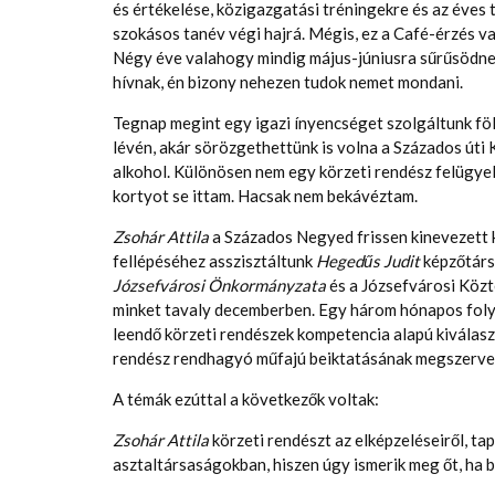
és értékelése, közigazgatási tréningekre és az éves 
szokásos tanév végi hajrá. Mégis, ez a Café-érzés 
Négy éve valahogy mindig május-júniusra sűrűsödnek
hívnak, én bizony nehezen tudok nemet mondani.
Tegnap megint egy igazi ínyencséget szolgáltunk föl
lévén, akár sörözgethettünk is volna a Százados út
alkohol. Különösen nem egy körzeti rendész felügyel
kortyot se ittam. Hacsak nem bekávéztam.
Zsohár Attila
a Százados Negyed frissen kinevezett k
fellépéséhez asszisztáltunk
Hegedűs Judit
képzőtárs
Józsefvárosi Önkormányzata
és a Józsefvárosi Közt
minket tavaly decemberben. Egy három hónapos foly
leendő körzeti rendészek kompetencia alapú kiválasz
rendész rendhagyó műfajú beiktatásának megszervezé
A témák ezúttal a következők voltak:
Zsohár Attila
körzeti rendészt az elképzeléseiről, ta
asztaltársaságokban, hiszen úgy ismerik meg őt, ha 