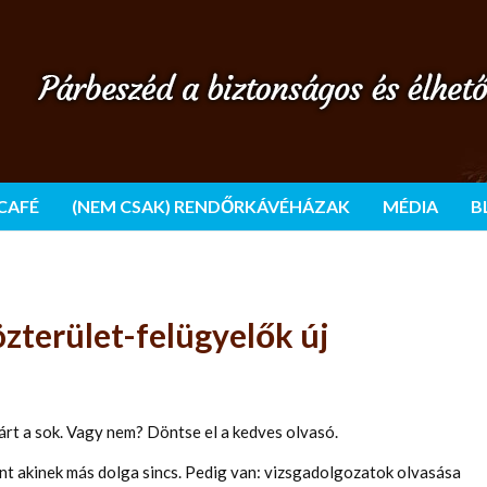
 CAFÉ
(NEM CSAK) RENDŐRKÁVÉHÁZAK
MÉDIA
B
zterület-felügyelők új
árt a sok. Vagy nem? Döntse el a kedves olvasó.
int akinek más dolga sincs. Pedig van: vizsgadolgozatok olvasása