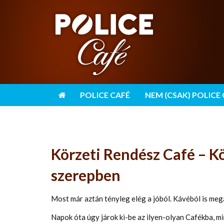
POLICE CAFÉ
NEM (CSAK) POLICE
Körzeti Rendész Café – Kö
szerepben
Most már aztán tényleg elég a jóból. Kávéból is meg
Napok óta úgy járok ki-be az ilyen-olyan Cafékba, m