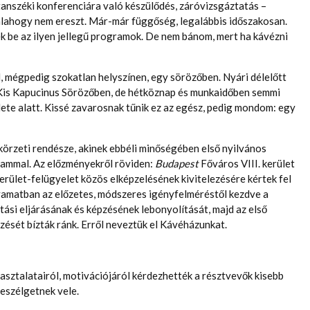
tanszéki konferenciára való készülődés, záróvizsgáztatás –
valahogy nem ereszt. Már-már függőség, legalábbis időszakosan.
 be az ilyen jellegű programok. De nem bánom, mert ha kávézni
, mégpedig szokatlan helyszínen, egy sörözőben. Nyári délelőtt
i Kis Kapucinus Sörözőben, de hétköznap és munkaidőben semmi
ete alatt. Kissé zavarosnak tűnik ez az egész, pedig mondom: egy
örzeti rendésze, akinek ebbéli minőségében első nyilvános
ammal. Az előzményekről röviden:
Budapest
Főváros VIII. kerület
erület-felügyelet közös elképzelésének kivitelezésére kértek fel
amatban az előzetes, módszeres igényfelméréstől kezdve a
tási eljárásának és képzésének lebonyolítását, majd az első
sét bízták ránk. Erről neveztük el Kávéházunkat.
pasztalatairól, motivációjáról kérdezhették a résztvevők kisebb
beszélgetnek vele.