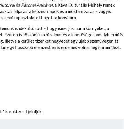
iktorral
és
Patonai Anitával
, a Káva Kulturális Műhely remek
asztási eljárás, a képzési napok és a mostani zárás – vagyis
 szakmai tapasztalatot hozott a konyhára.
emünk is ideköltözött –, hogy ismerjük már a környéket, a
t. Ezúton is köszönjük a bizalmat és a lehetőséget, amelyben mi is
, illetve a kerület tizenkét negyedét egy újabb szemüvegen át
talán egy hosszabb elemzésben is érdemes volna megírni mindezt.
et
*
karakterrel jelöljük.