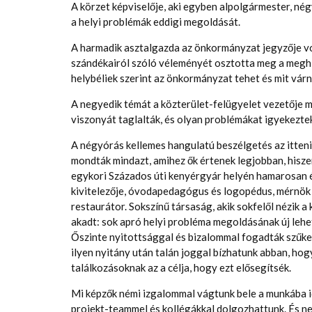
A körzet képviselője, aki egyben alpolgármester, né
a helyi problémák eddigi megoldását.
A harmadik asztalgazda az önkormányzat jegyzője vol
szándékairól szóló véleményét osztotta meg a meghívo
helybéliek szerint az önkormányzat tehet és mit várna
A negyedik témát a közterület-felügyelet vezetője mo
viszonyát taglalták, és olyan problémákat igyekeztek
A négyórás kellemes hangulatú beszélgetés az itteni
mondták mindazt, amihez ők értenek legjobban, hiszen 
egykori Százados úti kenyérgyár helyén hamarosan ép
kivitelezője, óvodapedagógus és logopédus, mérnök 
restaurátor. Sokszínű társaság, akik sokfelől nézik 
akadt: sok apró helyi probléma megoldásának új lehe
Őszinte nyitottsággal és bizalommal fogadták szűkeb
ilyen nyitány után talán joggal bízhatunk abban, hog
találkozásoknak az a célja, hogy ezt elősegítsék.
Mi képzők némi izgalommal vágtunk bele a munkába i
projekt-teammel és kollégákkal dolgozhattunk. És 