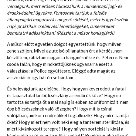
vendégünk, mert erősen fókuszálunk a mindennapi jogi- és
érdekvédelmi ügyekre. Fontosnak tartjuk a felelős
állampolgári magatartás megerősödését, ezért is igyekszünk
napi, praktikus cselekvési lehetőségeket, ismereteket
bemutatni adásainkban.”
(Részlet a műsor honlapjáról)
A műsor előtt egyetlen dolgot egyeztettünk, hogy milyen
zene szóljon. Mivel az utolsó pillanatban ért a kérdés, nem
készültem, rábíztam magam a hangmérnökre és Péterre. Nem
csoda talán, hogy mindkettőjüknek ugyanarra esett a
választása: a Police együttesre. Eléggé adta magát az
asszociáció, így hát én se bántam.
És belevágtunk az elejébe. Hogy hogyan keveredett a fiatal
és tapasztalatlan bölcsészlány a rendőrök közé? Hogy mi
tartotta és tartja őt a mai napig is ebben az uniformizált, nem
épp bölcsészeknek való közegben? Hogy mit is csinál
valójában, amikor rendőrökkel foglalkozik? Hogy mire tanítja
őket? Hogy miért nem volt neki elég a tanterem sterilitása, és
miért kívánkozott terepre? Hogy milyen portékát is kínál a
kávé mellé az öt évvel ezelőtt „nyitott” Rendőrkávéházában?