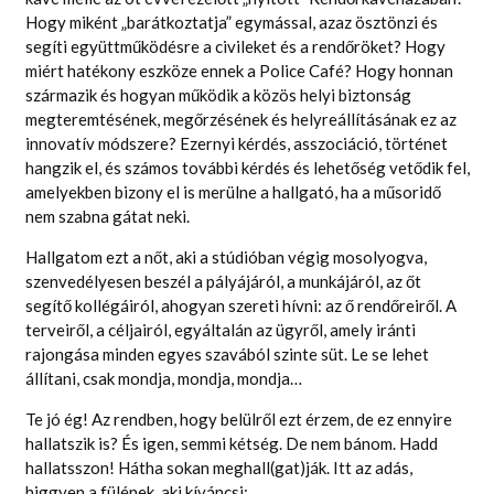
Hogy miként „barátkoztatja” egymással, azaz ösztönzi és
segíti együttműködésre a civileket és a rendőröket? Hogy
miért hatékony eszköze ennek a Police Café? Hogy honnan
származik és hogyan működik a közös helyi biztonság
megteremtésének, megőrzésének és helyreállításának ez az
innovatív módszere? Ezernyi kérdés, asszociáció, történet
hangzik el, és számos további kérdés és lehetőség vetődik fel,
amelyekben bizony el is merülne a hallgató, ha a műsoridő
nem szabna gátat neki.
Hallgatom ezt a nőt, aki a stúdióban végig mosolyogva,
szenvedélyesen beszél a pályájáról, a munkájáról, az őt
segítő kollégáiról, ahogyan szereti hívni: az ő rendőreiről. A
terveiről, a céljairól, egyáltalán az ügyről, amely iránti
rajongása minden egyes szavából szinte süt. Le se lehet
állítani, csak mondja, mondja, mondja…
Te jó ég! Az rendben, hogy belülről ezt érzem, de ez ennyire
hallatszik is? És igen, semmi kétség. De nem bánom. Hadd
hallatsszon! Hátha sokan meghall(gat)ják. Itt az adás,
higgyen a fülének, aki kíváncsi: