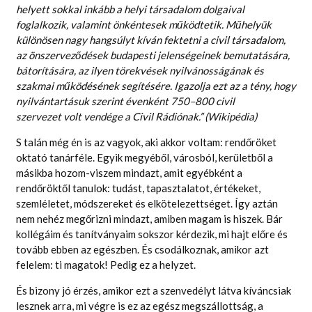
helyett sokkal inkább a helyi társadalom dolgaival
foglalkozik, valamint önkéntesek működtetik. Műhelyük
különösen nagy hangsúlyt kíván fektetni a civil társadalom,
az önszerveződések budapesti jelenségeinek bemutatására,
bátorítására, az ilyen törekvések nyilvánosságának és
szakmai működésének segítésére. Igazolja ezt az a tény, hogy
nyilvántartásuk szerint évenként 750–800 civil
szervezet volt vendége a Civil Rádiónak.” (Wikipédia)
S talán még én is az vagyok, aki akkor voltam: rendőröket
oktató tanárféle. Egyik megyéből, városból, kerületből a
másikba hozom-viszem mindazt, amit egyébként a
rendőröktől tanulok: tudást, tapasztalatot, értékeket,
szemléletet, módszereket és elkötelezettséget. Így aztán
nem nehéz megőrizni mindazt, amiben magam is hiszek. Bár
kollégáim és tanítványaim sokszor kérdezik, mi hajt előre és
tovább ebben az egészben. És csodálkoznak, amikor azt
felelem: ti magatok! Pedig ez a helyzet.
És bizony jó érzés, amikor ezt a szenvedélyt látva kíváncsiak
lesznek arra, mi végre is ez az egész megszállottság, a