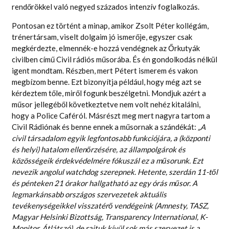
rendőrökkel való negyed százados intenzív foglalkozás.
Pontosan ez történt a minap, amikor Zsolt Péter kollégám,
trénertársam, viselt dolgaim jó ismerője, egyszer csak
megkérdezte, elmennék-e hozzá vendégnek az Őrkutyák
civilben című Civil rádiós műsorába. És én gondolkodás nélkül
igent mondtam. Részben, mert Pétert ismerem és vakon
megbízom benne. Ezt bizonyítja például, hogy még azt se
kérdeztem tőle, miről fogunk beszélgetni. Mondjuk azért a
műsor jellegéből következtetve nem volt nehéz kitalálni,
hogy a Police Caféról. Másrészt meg mert nagyra tartom a
Civil Rádiónak és benne ennek a műsornak a szándékát:
„A
civil társadalom egyik legfontosabb funkciójára, a (központi
és helyi) hatalom ellenőrzésére, az állampolgárok és
közösségeik érdekvédelmére fókuszál ez a műsorunk. Ezt
nevezik angolul watchdog szerepnek. Hetente, szerdán 11-től
és pénteken 21 órakor hallgatható az egy órás műsor. A
legmarkánsabb országos szervezetek aktuális
tevékenységeikkel visszatérő vendégeink (Amnesty, TASZ,
Magyar Helsinki Bizottság, Transparency International, K-
Monitor, Átlátszó), de rajtuk kívül sok más szervezet is a