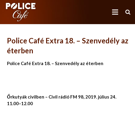
Police Café Extra 18. – Szenvedély az
POLICE CAFÉ
éterben
NEM (CSAK) POLICE CAFÉ
Police Café Extra 18. –
Szenvedély az éterben
(NEM CSAK) RENDŐRKÁVÉHÁZAK
MÉDIA
Őrkutyák civilben – Civil rádió FM 98, 2019. július 24.
BLOG
11.00–12.00
OLVASNIVALÓ
KÉPZÉS