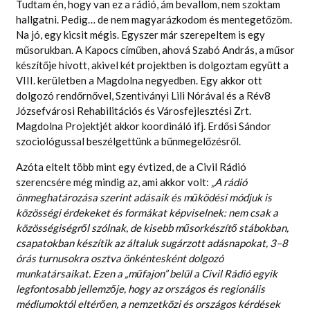
Tudtam én, hogy van ez a rádió, ám bevallom, nem szoktam
KAPCSOLAT
hallgatni. Pedig… de nem magyarázkodom és mentegetőzöm.
Na jó, egy kicsit mégis. Egyszer már szerepeltem is egy
műsorukban. A Kapocs címűben, ahová Szabó András, a műsor
készítője hívott, akivel két projektben is dolgoztam együtt a
VIII. kerületben a Magdolna negyedben. Egy akkor ott
dolgozó rendőrnővel, Szentiványi Lili Nórával és a Rév8
Józsefvárosi Rehabilitációs és Városfejlesztési Zrt.
Magdolna Projektjét akkor koordináló ifj. Erdősi Sándor
szociológussal beszélgettünk a bűnmegelőzésről.
Azóta eltelt több mint egy évtized, de a Civil Rádió
szerencsére még mindig az, ami akkor volt:
„A rádió
önmeghatározása szerint adásaik és működési módjuk is
közösségi érdekeket és formákat képviselnek: nem csak a
közösségiségről szólnak, de kisebb műsorkészítő stábokban,
csapatokban készítik az általuk sugárzott adásnapokat, 3–8
órás turnusokra osztva önkéntesként dolgozó
munkatársaikat. Ezen a „műfajon” belül a Civil Rádió egyik
legfontosabb jellemzője, hogy az országos és regionális
médiumoktól
eltérően, a nemzetközi és országos kérdések