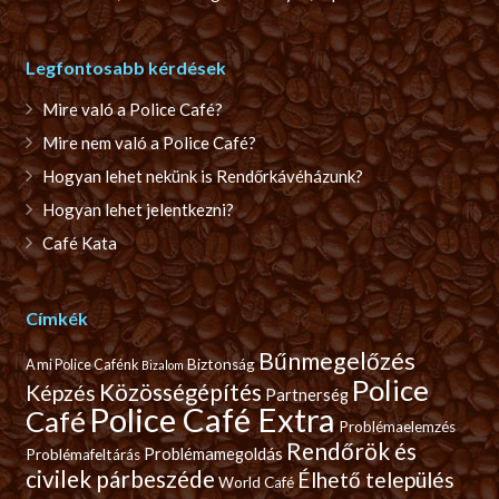
Legfontosabb kérdések
Mire való a Police Café?
Mire nem való a Police Café?
Hogyan lehet nekünk is Rendőrkávéházunk?
Hogyan lehet jelentkezni?
Café Kata
Címkék
Bűnmegelőzés
Biztonság
A mi Police Cafénk
Bizalom
Police
Közösségépítés
Képzés
Partnerség
Police Café Extra
Café
Problémaelemzés
Rendőrök és
Problémamegoldás
Problémafeltárás
civilek párbeszéde
Élhető település
World Café