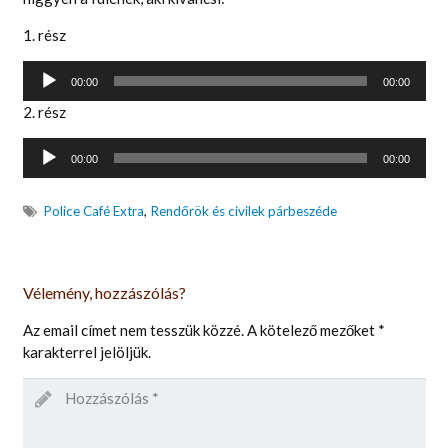
1. rész
Audió
00:00
00:00
lejátszó
2. rész
Audió
00:00
00:00
lejátszó
Police Café Extra
,
Rendőrök és civilek párbeszéde
Vélemény, hozzászólás?
Az email címet nem tesszük közzé.
A kötelező mezőket
*
karakterrel jelöljük.