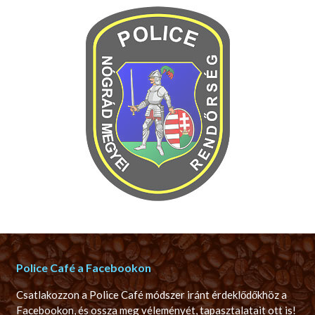
Police Café a Facebookon
Csatlakozzon a Police Café módszer iránt érdeklődőkhöz a
Facebookon, és ossza meg véleményét, tapasztalatait ott is!