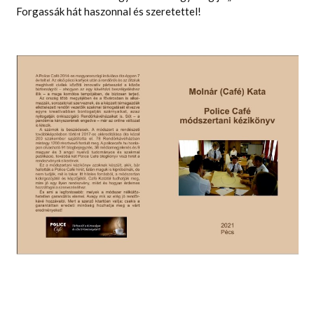
KAPCSOLAT
Forgassák hát haszonnal és szeretettel!