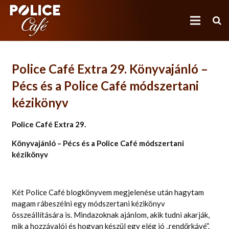
Police Café Extra 29. Könyvajánló –
POLICE CAFÉ
Pécs és a Police Café módszertani
NEM (CSAK) POLICE CAFÉ
kézikönyv
(NEM CSAK) RENDŐRKÁVÉHÁZAK
Police Café Extra 29.
Könyvajánló – Pécs és a Police Café módszertani
MÉDIA
kézikönyv
BLOG
OLVASNIVALÓ
Két Police Café blogkönyvem megjelenése után hagytam
magam rábeszélni egy módszertani kézikönyv
KÉPZÉS
összeállítására is. Mindazoknak ajánlom, akik tudni akarják,
mik a hozzávalói és hogyan készül egy elég jó „rendőrkávé”.