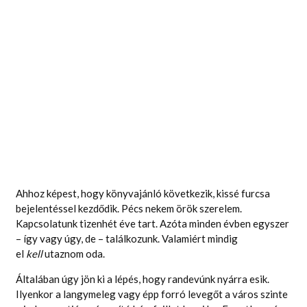
Ahhoz képest, hogy könyvajánló következik, kissé furcsa
bejelentéssel kezdődik. Pécs nekem örök szerelem.
Kapcsolatunk tizenhét éve tart. Azóta minden évben egyszer
– így vagy úgy, de – találkozunk. Valamiért mindig
el
kell
utaznom oda.
Általában úgy jön ki a lépés, hogy randevúnk nyárra esik.
Ilyenkor a langymeleg vagy épp forró levegőt a város szinte