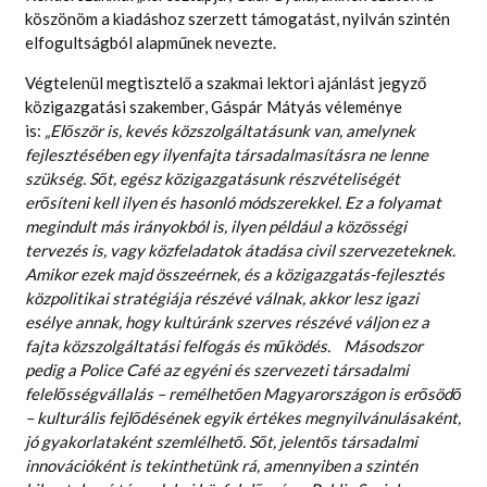
köszönöm a kiadáshoz szerzett támogatást, nyilván szintén
elfogultságból alapműnek nevezte.
Végtelenül megtisztelő a szakmai lektori ajánlást jegyző
közigazgatási szakember, Gáspár Mátyás véleménye
is:
„Először is, kevés közszolgáltatásunk van, amelynek
fejlesztésében egy ilyenfajta társadalmasításra ne lenne
szükség. Sőt, egész közigazgatásunk részvételiségét
erősíteni kell ilyen és hasonló módszerekkel. Ez a folyamat
megindult más irányokból is, ilyen például a közösségi
tervezés is, vagy közfeladatok átadása civil szervezeteknek.
Amikor ezek majd összeérnek, és a közigazgatás-fejlesztés
közpolitikai stratégiája részévé válnak, akkor lesz igazi
esélye annak, hogy kultúránk szerves részévé váljon ez a
fajta közszolgáltatási felfogás és működés. Másodszor
pedig a Police Café az egyéni és szervezeti társadalmi
felelősségvállalás – remélhetően Magyarországon is erősödő
– kulturális fejlődésének egyik értékes megnyilvánulásaként,
jó gyakorlataként szemlélhető. Sőt, jelentős társadalmi
innovációként is tekinthetünk rá, amennyiben a szintén