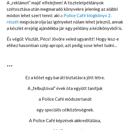
A „reklámot” majd’ elfelejtem! A tiszteletpéldányok
szétosztása után megmaradó könyvekre jelenleg az alábbi
módon lehet szert tenni: aki
a Police Café blogkönyv 2.
részét
megvásárolja (az igényeket nálam lehet jelezni), annak
a készlet erejéig ajándékba jár egy példány a kézikönyvből is.
És végül: Viszlát, Pécs! Jövőre veled ugyanitt! Hogy lesz-e
ehhez hasonlóan szép apropó, azt pedig sose lehet tudni…
***
Ez a kötet egy baráti biztatásra jött létre.
A „felbujtóval” évek óta együtt tanítjuk
a Police Café módszertanát
egy speciális célközönségnek.
A Police Café képzések akkreditálása,