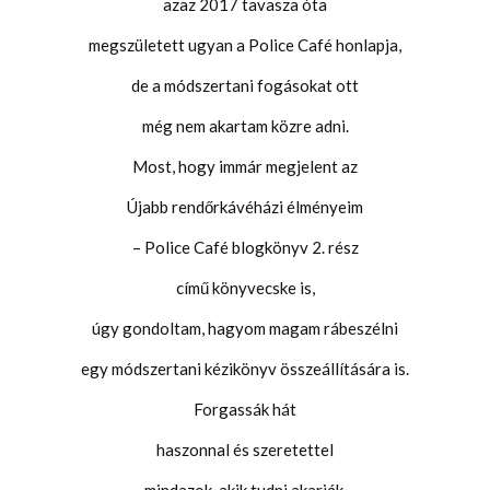
azaz 2017 tavasza óta
megszületett ugyan a Police Café honlapja,
de a módszertani fogásokat ott
még nem akartam közre adni.
Most, hogy immár megjelent az
Újabb rendőrkávéházi élményeim
– Police Café blogkönyv 2. rész
című könyvecske is,
úgy gondoltam, hagyom magam rábeszélni
egy módszertani kézikönyv összeállítására is.
Forgassák hát
haszonnal és szeretettel
mindazok, akik tudni akarják,