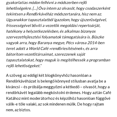
gyakorlatias módon felhívni a módszerben rejlő
lehetőségekre. […] Óva intem az olvasót, hogy csodaszerként
tekintsen a Rendőrkávéház módszertanára, hisz nem az.
Ugyanakkor tapasztalatból igazolom, hogy újszerűségével,
frissességével bővíti a vezetők megoldási repertoárját,
hatékony a helyzetkezelésben, és alkalmas bizonyos
szervezetfejlesztési folyamatok támogatására is. Büszke
vagyok arra, hogy Baranya megye, Pécs városa 2014-ben
teret adott a World Café »rendőriesítésének«, és arra
bátorítom vezetőtársaimat, szerezzenek saját
tapasztalatokat, hogy maguk is megítélhessék a programban
rejlő lehetőségeket.”
A szöveg az eddigi két blogkönyvhöz hasonlóan a
Rendőrkávéházat is belengő könnyed stílusban avatja be a
kíváncsi – és próbálja meggyőzni a kétkedő – olvasót, hogy a
rendőrkávét legalább megkóstolni érdemes. Hogy aztán Café
Katához mint moderátorhoz és képzőhöz hasonlóan függővé
válik-e tőle valaki, az sok mindenen múlik. De hogy rajtam
nem, az biztos.