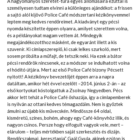
A hagyományos szeretet-túra egyes állomásaira ezúttal is
személyesen tudtam elvinni a különleges ajándékot: a frissen
a sajtó alól kijövő Police Café módszertani kézikönyvemmel
leptem meg kedves rendőreimet. A kiadványt egy pécsi
nyomda készítette éppen olyanra, amilyet szerettem volna,
és a példányokat magam vettem át. Mindegyik
megajándékozotthoz másként, de egyaránt illett a kis
szuvenír. Ki címlapszereplő, ki csak lelkes szurkoló, mert
sosem próbálta a műfajt, de tetszik neki. Ha ezek a bátor
pécsi rendőrök nincsenek, ez a módszer se indulhatott volna
el hódító útjára. Mert az első Police Café bizony Pécsett
nyitott! A kézikönyv bevezetőjét éppen arra a napra
datáltam, amikor hét évvel ezelőtt –2014. június 2-án – az
első kortyokat kóstolgattuk a Zsolnay Negyedben. Pécs
akkor lett tehát a Police Café őshazája, így a címlapemberek
is nyilván az ottani kedves témagazdáim. Nem is győztek
ámulni az újabb kis művecskén. Mindössze 64 oldal,
kisméretű, színes, bohém, ahogy egy Café-könyvhöz illik, és
nagyon csinos. Persze hogy elfogult vagyok vele, mert –
elárulom – teljes mértékben saját szerkesztés és dizájn.
Rendőrszakmai „keresztapja”, Gaál Gyula, akinek ezúton is