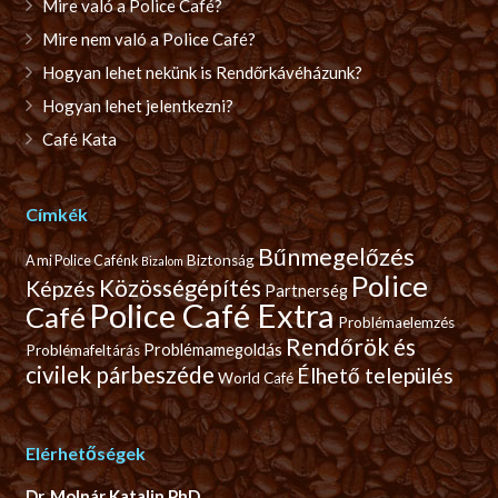
Mire való a Police Café?
Mire nem való a Police Café?
Hogyan lehet nekünk is Rendőrkávéházunk?
Hogyan lehet jelentkezni?
Café Kata
Címkék
Bűnmegelőzés
Biztonság
A mi Police Cafénk
Bizalom
Police
Közösségépítés
Képzés
Partnerség
Police Café Extra
Café
Problémaelemzés
Rendőrök és
Problémamegoldás
Problémafeltárás
civilek párbeszéde
Élhető település
World Café
Elérhetőségek
Dr. Molnár Katalin PhD