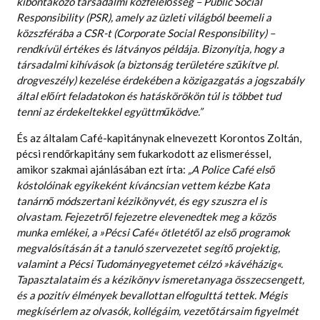
kibontakozó társadalmi közfelelősség – Public Social
Responsibility (PSR), amely az üzleti világból beemeli a
közszférába a CSR-t (Corporate Social Responsibility) –
rendkívül értékes és látványos példája. Bizonyítja, hogy a
társadalmi kihívások (a biztonság területére szűkítve pl.
drogveszély) kezelése érdekében a közigazgatás a jogszabály
által előírt feladatokon és hatáskörökön túl is többet tud
tenni az érdekeltekkel együttműködve.”
És az általam Café-kapitánynak elnevezett Korontos Zoltán,
pécsi rendőrkapitány sem fukarkodott az elismeréssel,
amikor szakmai ajánlásában ezt írta:
„A Police Café első
kóstolóinak egyikeként kíváncsian vettem kézbe Kata
tanárnő módszertani kézikönyvét, és egy szuszra el is
olvastam. Fejezetről fejezetre elevenedtek meg a közös
munka emlékei, a »Pécsi Café« ötletétől az első programok
megvalósításán át a tanuló szervezetet segítő projektig,
valamint a Pécsi Tudományegyetemet célzó »kávéházig«.
Tapasztalataim és a kézikönyv ismeretanyaga összecsengett,
és a pozitív élmények bevallottan elfogulttá tettek. Mégis
megkísérlem az olvasók, kollégáim, vezetőtársaim figyelmét