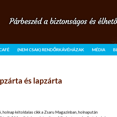
 CAFÉ
(NEM CSAK) RENDŐRKÁVÉHÁZAK
MÉDIA
B
pzárta és lapzárta
 holnap kétoldalas cikk a Zsaru Magazinban, holnapután