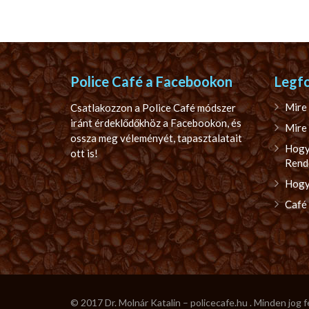
Police Café a Facebookon
Legf
Mire 
Csatlakozzon a Police Café módszer
iránt érdeklődőkhöz a Facebookon, és
Mire 
ossza meg véleményét, tapasztalatait
Hogy
ott is!
Rend
Hogya
Café
© 2017 Dr. Molnár Katalin – policecafe.hu . Minden jog 