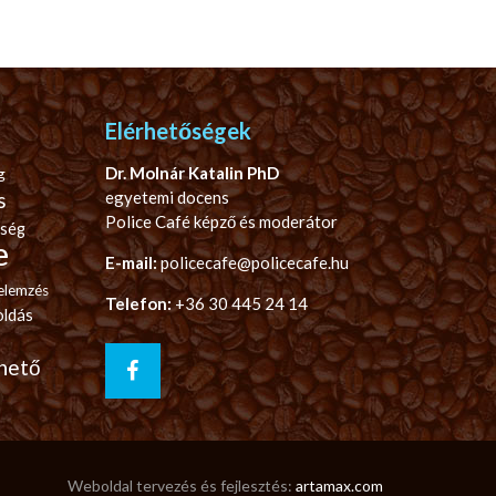
Elérhetőségek
Dr. Molnár Katalin PhD
g
s
egyetemi docens
Police Café képző és moderátor
ség
e
E-mail:
policecafe@policecafe.hu
elemzés
Telefon:
+36 30 445 24 14
ldás
hető
Weboldal tervezés és fejlesztés:
artamax.com