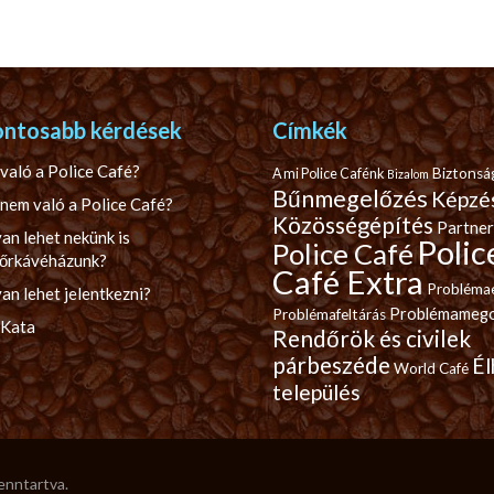
ontosabb kérdések
Címkék
való a Police Café?
Biztonsá
A mi Police Cafénk
Bizalom
Bűnmegelőzés
Képzé
nem való a Police Café?
Közösségépítés
Partner
an lehet nekünk is
Polic
Police Café
őrkávéházunk?
Café Extra
Probléma
n lehet jelentkezni?
Problémamego
Problémafeltárás
 Kata
Rendőrök és civilek
párbeszéde
Él
World Café
település
fenntartva.