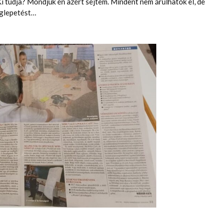
 tudja? Mondjuk én azért sejtem. Mindent nem árulhatok el, de
eglepetést…