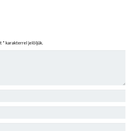
et
*
karakterrel jelöljük.