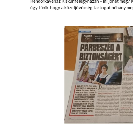
Rendőrkávéház Kiskunfélegyházán – mi jöhet még? Ki
úgy tűnik, hogy a közeljövő még tartogat néhány m