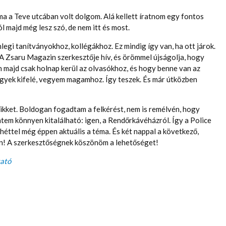
 ma a Teve utcában volt dolgom. Alá kellett íratnom egy fontos
 majd még lesz szó, de nem itt és most.
egi tanítványokhoz, kollégákhoz. Ez mindig így van, ha ott járok.
A Zsaru Magazin szerkesztője hív, és örömmel újságolja, hogy
n majd csak holnap kerül az olvasókhoz, és hogy benne van az
megyek kifelé, vegyem magamhoz. Így teszek. És már útközben
cikket. Boldogan fogadtam a felkérést, nem is remélvén, hogy
intem könnyen kitalálható: igen, a Rendőrkávéházról. Így a Police
éttel még éppen aktuális a téma. És két nappal a következő,
lyen! A szerkesztőségnek köszönöm a lehetőséget!
tató