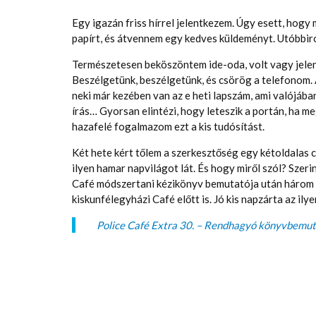
Egy igazán friss hírrel jelentkezem. Úgy esett, hogy
papírt, és átvennem egy kedves küldeményt. Utóbbiról
Természetesen beköszöntem ide-oda, volt vagy jelenl
Beszélgetünk, beszélgetünk, és csörög a telefonom. 
neki már kezében van az e heti lapszám, ami valójába
írás… Gyorsan elintézi, hogy leteszik a portán, ha 
hazafelé fogalmazom ezt a kis tudósítást.
Két hete kért tőlem a szerkesztőség egy kétoldalas 
ilyen hamar napvilágot lát. És hogy miről szól? Szer
Café módszertani kézikönyv bemutatója után három h
kiskunfélegyházi Café előtt is. Jó kis napzárta az i
Police Café Extra 30. – Rendhagyó könyvbemu