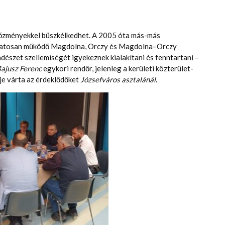
előzményekkel büszkélkedhet. A 2005 óta más-más
amatosan működő Magdolna, Orczy és Magdolna–Orczy
észet szellemiségét igyekeznek kialakítani és fenntartani –
ajusz Ferenc
egykori rendőr, jelenleg a kerületi közterület-
je várta az érdeklődőket
Józsefváros asztalánál
.