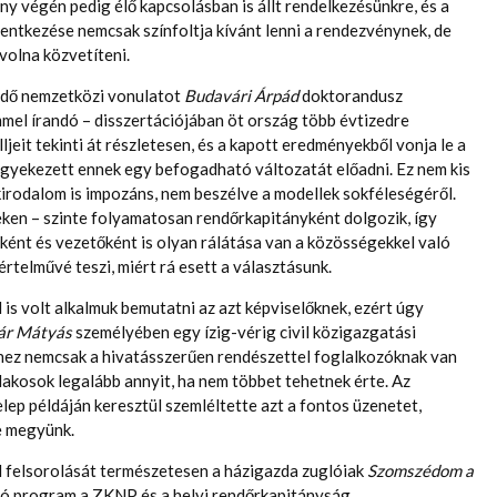
y végén pedig élő kapcsolásban is állt rendelkezésünkre, és a
lentkezése nemcsak színfoltja kívánt lenni a rendezvénynek, de
volna közvetíteni.
fedő nemzetközi vonulatot
Budavári Árpád
doktorandusz
mel írandó – disszertációjában öt ország több évtizedre
jeit tekinti át részletesen, és a kapott eredményekből vonja le a
 igyekezett ennek egy befogadható változatát előadni. Ez nem kis
kirodalom is impozáns, nem beszélve a modellek sokféleségéről.
eken – szinte folyamatosan rendőrkapitányként dolgozik, így
ént és vezetőként is olyan rálátása van a közösségekkel való
rtelművé teszi, miért rá esett a választásunk.
 is volt alkalmuk bemutatni az azt képviselőknek, ezért úgy
ár Mátyás
személyében egy ízig-vérig civil közigazgatási
hez nemcsak a hivatásszerűen rendészettel foglalkozóknak van
 lakosok legalább annyit, ha nem többet tehetnek érte. Az
lep példáján keresztül szemléltette azt a fontos üzenetet,
e megyünk.
d felsorolását természetesen a házigazda zuglóiak
Szomszédom a
yó program a ZKNP és a helyi rendőrkapitányság