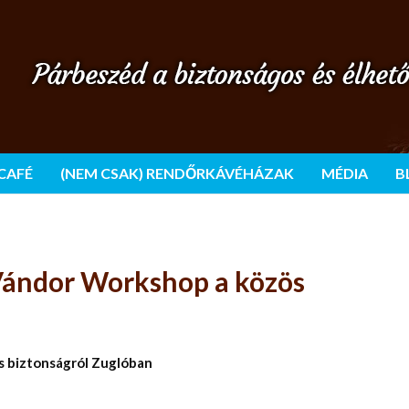
 CAFÉ
(NEM CSAK) RENDŐRKÁVÉHÁZAK
MÉDIA
B
. Vándor Workshop a közös
ös biztonságról Zuglóban