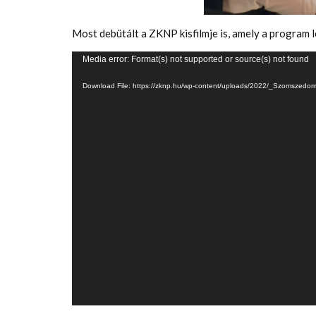
Most debütált a ZKNP kisfilmje is, amely a program lé
Videólejátszó
Media error: Format(s) not supported or source(s) not found
Download File: https://zknp.hu/wp-content/uploads/2022/_Szomszed