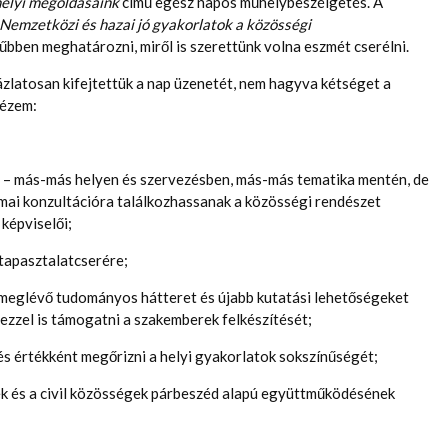
helyi megoldásaink
című egész napos műhelybeszélgetés. A
Nemzetközi és hazai jó gyakorlatok a közösségi
bben meghatározni, miről is szerettünk volna eszmét cserélni.
zlatosan kifejtettük a nap üzenetét, nem hagyva kétséget a
dézem:
– más-más helyen és szervezésben, más-más tematika mentén, de
mai konzultációra találkozhassanak a közösségi rendészet
 képviselői;
 tapasztalatcserére;
meglévő tudományos hátteret és újabb kutatási lehetőségeket
ezzel is támogatni a szakemberek felkészítését;
és értékként megőrizni a helyi gyakorlatok sokszínűségét;
ek és a civil közösségek párbeszéd alapú együttműködésének