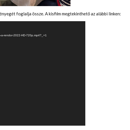
nyegét foglalja össze. A kisfilm megtekinthető az alábbi linken:
om-a-rendor-2022-HD-720p.mp4?_=1