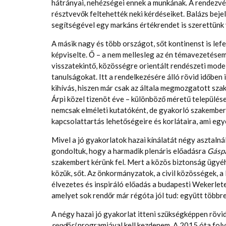
hátrányai, nehézségei ennek a munkának. A rendezvén
résztvevők feltehették neki kérdéseiket. Balázs beje
segítségével egy markáns értékrendet is szerettünk 
A másik nagy és több országot, sőt kontinenst is le
képviselte. Ő – a nem mellesleg az én témavezetésem
visszatekintő, közösségre orientált rendészeti modell
tanulságokat. Itt a rendelkezésére álló rövid időben
kihívás, hiszen már csak az általa megmozgatott sza
Árpi közel tizenöt éve – különböző méretű település
nemcsak elméleti kutatóként, de gyakorló szakemberk
kapcsolattartás lehetőségeire és korlátaira, ami egyé
Mivel a jó gyakorlatok hazai kínálatát négy asztalnál
gondoltuk, hogy a harmadik plenáris előadásra
Gásp
szakembert kérünk fel. Mert a közös biztonság ügyé
közük, sőt. Az önkormányzatok, a civil közösségek, a
élvezetes és inspiráló előadás a budapesti Wekerlete
amelyet sok rendőr már régóta jól tud: együtt többr
A négy hazai jó gyakorlat itteni szükségképpen rövi
rendőr!
programjával kell kezdenem. A 2015 óta fol