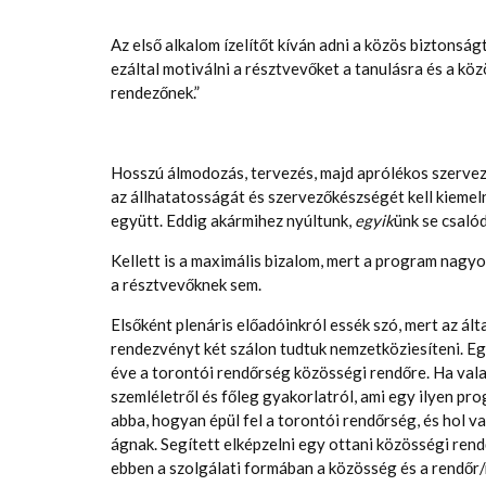
Az első alkalom ízelítőt kíván adni a közös biztonság
ezáltal motiválni a résztvevőket a tanulásra és a kö
rendezőnek.”
Hosszú álmodozás, tervezés, majd aprólékos szerve
az állhatatosságát és szervezőkészségét kell kieme
együtt. Eddig akármihez nyúltunk,
egyik
ünk se csaló
Kellett is a maximális bizalom, mert a program nagy
a résztvevőknek sem.
Elsőként plenáris előadóinkról essék szó, mert az ál
rendezvényt két szálon tudtuk nemzetköziesíteni. E
éve a torontói rendőrség közösségi rendőre. Ha valak
szemléletről és főleg gyakorlatról, ami egy ilyen p
abba, hogyan épül fel a torontói rendőrség, és hol va
ágnak. Segített elképzelni egy ottani közösségi ren
ebben a szolgálati formában a közösség és a rendőr/