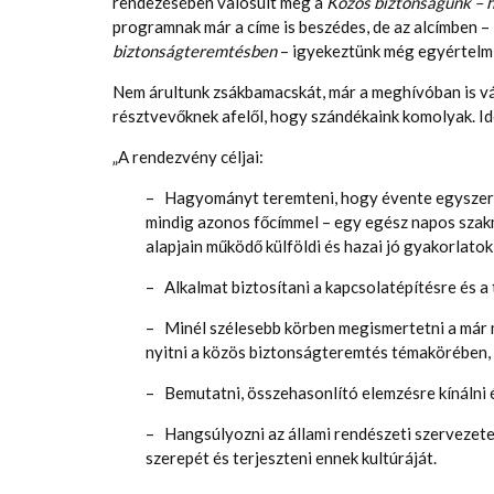
rendezésében valósult meg a
Közös biztonságunk – 
programnak már a címe is beszédes, de az alcímben –
biztonságteremtésben
– igyekeztünk még egyértelmű
Nem árultunk zsákbamacskát, már a meghívóban is vá
résztvevőknek afelől, hogy szándékaink komolyak. I
„A rendezvény céljai:
– Hagyományt teremteni, hogy évente egyszer 
mindig azonos főcímmel – egy egész napos szak
alapjain működő külföldi és hazai jó gyakorlatok
– Alkalmat biztosítani a kapcsolatépítésre és a
– Minél szélesebb körben megismertetni a már 
nyitni a közös biztonságteremtés témakörében, 
– Bemutatni, összehasonlító elemzésre kínálni 
– Hangsúlyozni az állami rendészeti szervezet
szerepét és terjeszteni ennek kultúráját.