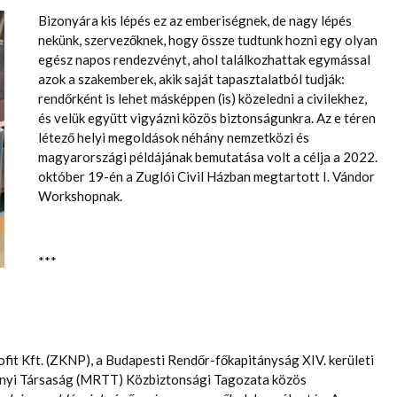
Bizonyára kis lépés ez az emberiségnek, de nagy lépés
nekünk, szervezőknek, hogy össze tudtunk hozni egy olyan
egész napos rendezvényt, ahol találkozhattak egymással
azok a szakemberek, akik saját tapasztalatból tudják:
rendőrként is lehet másképpen (is) közeledni a civilekhez,
és velük együtt vigyázni közös biztonságunkra. Az e téren
létező helyi megoldások néhány nemzetközi és
magyarországi példájának bemutatása volt a célja a 2022.
október 19-én a Zuglói Civil Házban megtartott I. Vándor
Workshopnak.
***
fit Kft. (ZKNP), a Budapesti Rendőr-főkapitányság XIV. kerületi
yi Társaság (MRTT) Közbiztonsági Tagozata közös