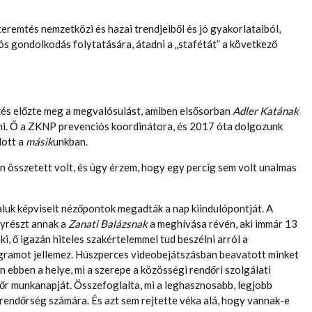
teremtés nemzetközi és hazai trendjeiből és jó gyakorlataiból,
zös gondolkodás folytatására, átadni a „stafétát” a következő
zés előzte meg a megvalósulást, amiben elsősorban
Adler Katának
lni. Ő a ZKNP prevenciós koordinátora, és 2017 óta dolgozunk
dott a
másik
unkban.
on összetett volt, és úgy érzem, hogy egy percig sem volt unalmas
taluk képviselt nézőpontok megadták a nap kiindulópontját. A
gyrészt annak a
Zanati Balázsnak
a meghívása révén, aki immár 13
i, ő igazán hiteles szakértelemmel tud beszélni arról a
rogramot jellemez. Húszperces videobejátszásban beavatott minket
n ebben a helye, mi a szerepe a közösségi rendőri szolgálati
dőr munkanapját. Összefoglalta, mi a leghasznosabb, legjobb
rendőrség számára. És azt sem rejtette véka alá, hogy vannak-e