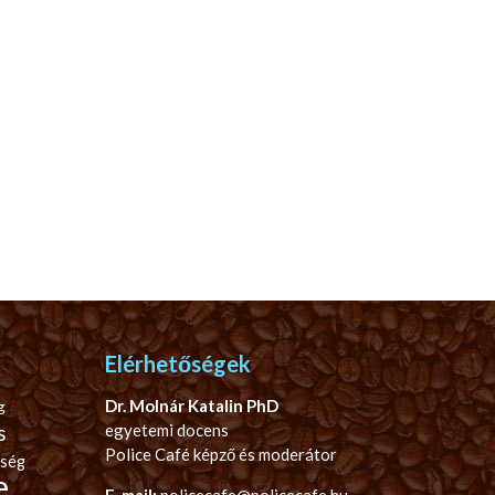
Elérhetőségek
Dr. Molnár Katalin PhD
g
s
egyetemi docens
Police Café képző és moderátor
ség
e