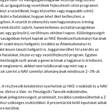
di, az igazgatóság vezetőinek fejlesztését célzó programot.
rányt a vezetőknek, hogy közvetlen vagy magasabb szintű
lni a fiatalokkal, hogyan lehet őket beilleszteni, a
segíteni. A vezetői érzékenyítés nem hagyományos tréning
etek között zajlott, hanem kellemes asztaltársaságokban
ban, egy gyönyörű, verőfényes októberi napon. Különlegességét
társaságokban helyet kaptak az NKE Rendészettudományi Karának
ri szakirányos hallgatói, továbbá az Államtudományi és
rányon tanuló hallgatói is. Joggal merülhet fel a kérdés az
 fiatalokat, hiszen ez egy vezetőfejlesztő program. Egyben
hetőségük nyílt annak a generációnak a tagjaival is érintkezni,
 megismerni, akikkel nem találkoznak nap mint nap a
tok szerint a NAV személyi állományának mindössze 2–3%-át
. A résztvevők betekintést nyerhettek az NKE-n működő és a NAV
be, illetve a Vám- és Pénzügyőri Tanszék működésébe,
nak jellegzetességeit, problémáit, továbbá szembesülhettek a Z
hoz szükséges eszközökkel. A prezentációk kellő inputokat adtak
re kerültek.