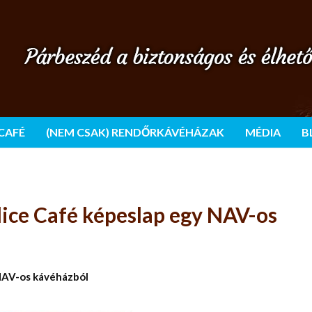
 CAFÉ
(NEM CSAK) RENDŐRKÁVÉHÁZAK
MÉDIA
B
olice Café képeslap egy NAV-os
 NAV-os kávéházból