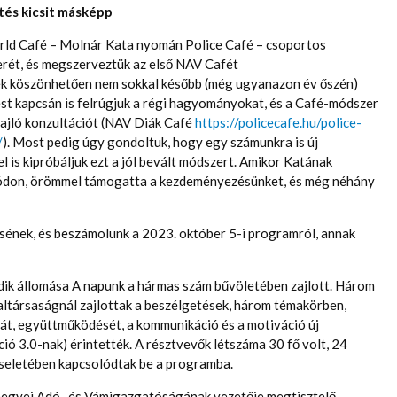
tés kicsit másképp
orld Café – Molnár Kata nyomán Police Café – csoportos
rét, és megszerveztük az első NAV Cafét
nek köszönhetően nem sokkal később (még ugyanazon év őszén)
t kapcsán is felrúgjuk a régi hagyományokat, és a Café-módszer
zajló konzultációt (NAV Diák Café
https://policecafe.hu/police-
/
). Most pedig úgy gondoltuk, hogy egy számunkra is új
l is kipróbáljuk ezt a jól bevált módszert. Amikor Katának
módon, örömmel támogatta a kezdeményezésünket, és még néhány
sének, és beszámolunk a 2023. október 5-i programról, annak
ik állomása A napunk a hármas szám bűvöletében zajlott. Három
ltársaságnál zajlottak a beszélgetések, három témakörben,
atát, együttműködését, a kommunikáció és a motiváció új
ció 3.0-nak) érintették. A résztvevők létszáma 30 fő volt, 24
iseletében kapcsolódtak be a programba.
gyei Adó- és Vámigazgatóságának vezetője megtisztelő