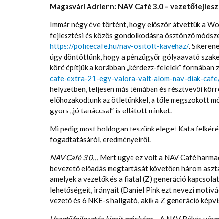
Magasvári Adrienn: NAV Café 3.0 – vezetőfejlesz
Immár négy éve történt, hogy először átvettük a W
fejlesztési és közös gondolkodásra ösztönző módsze
https://policecafe.hu/nav-ositott-kavehaz/
. Sikeré
úgy döntöttünk, hogy a pénzügyőr gólyaavató szakes
köré építjük a korábban „kérdezz-felelek” formában 
cafe-extra-21-egy-valora-valt-alom-nav-diak-cafe
helyzetben, teljesen más témában és résztvevői körre
előhozakodtunk az ötletünkkel, a tőle megszokott 
gyors „jó tanáccsal” is ellátott minket.
Mi pedig most boldogan teszünk eleget Kata felkéré
fogadtatásáról, eredményeiről.
NAV Café 3.0…
Mert ugye ez volt a NAV Café harmad
bevezető előadás megtartását követően három aszta
amelyek a vezetők és a fiatal (Z) generáció kapcsol
lehetőségeit, irányait (Daniel Pink ezt nevezi motivá
vezető és 6 NKE-s hallgató, akik a Z generáció képv
Vezetőfejlesztés kicsit másképp…
A NAV Békés várme