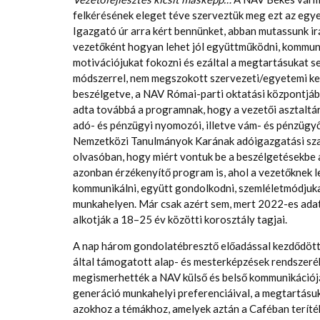
felkérésének eleget téve szerveztük meg ezt az egye
Igazgató úr arra kért bennünket, abban mutassunk i
vezetőként hogyan lehet jól együttműködni, kommuniká
motivációjukat fokozni és ezáltal a megtartásukat 
módszerrel, nem megszokott szervezeti/egyetemi ker
beszélgetve, a NAV Római-parti oktatási központjá
adta továbbá a programnak, hogy a vezetői asztal
adó- és pénzügyi nyomozói, illetve vám- és pénzügyő
Nemzetközi Tanulmányok Karának adóigazgatási szaki
olvasóban, hogy miért vontuk be a beszélgetésekbe a
azonban érzékenyítő program is, ahol a vezetőknek le
kommunikálni, együtt gondolkodni, szemléletmódjukat
munkahelyen. Már csak azért sem, mert 2022-es ada
alkotják a 18–25 év közötti korosztály tagjai.
A nap három gondolatébresztő előadással kezdődött
által támogatott alap- és mesterképzések rendszeré
megismerhették a NAV külső és belső kommunikációjá
generáció munkahelyi preferenciáival, a megtartásuk
azokhoz a témákhoz, amelyek aztán a Caféban teríték