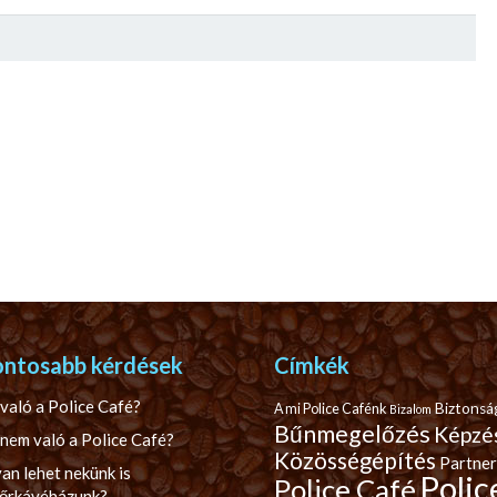
ontosabb kérdések
Címkék
való a Police Café?
Biztonsá
A mi Police Cafénk
Bizalom
Bűnmegelőzés
Képzé
nem való a Police Café?
Közösségépítés
Partner
an lehet nekünk is
Polic
Police Café
őrkávéházunk?