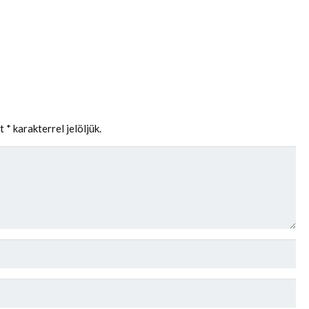
et
*
karakterrel jelöljük.