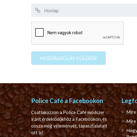
Police Café a Facebookon
Legf
Mire 
Csatlakozzon a Police Café módszer
iránt érdeklődőkhöz a Facebookon, és
Mire 
ossza meg véleményét, tapasztalatait
Hogy
ott is!
Rend