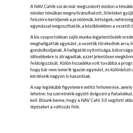
A NAV Cafék során már megszokott módon a témákkal 
minden témában megnyilvánulhatott, ötleteket gyűjth
felszínre kerüljenek a problémák, kétségek, nehézsé
egymással megoszthatók, a későbbiekben a vezetői 
A kis csoportokban zajló munka legjelentősebb ered
meghallgatták egymást, a vezetők törekedtek arra, 
gondolkodjanak. A hallgatók nyitottsága, bátorsága,
idősebbekre is átragadtak, ezzel jelentősen megkön
feldolgozását. Külön hozadéka volt továbbá a progra
hogy bár nem ismerik igazán egymást, és különböző u
kérdéseik nagyon is hasonlóak.
A nap leginkább figyelemre méltó felismerése, amely
lehetne: ha szeretnénk együtt dolgozni a fiatalokkal
kell. Bízunk benne, hogy a NAV Café 3.0 segített a
lépéseket a változás felé.