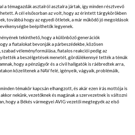
a témagazdák asztalról asztalra jártak, így minden résztvevő
etett. A cél elsősorban az volt, hogy az érintett tárgykörökben
gek, továbbá hogy az egyedi ötletek, a már működő jó megoldások
tevékenységbe beépíthetők legyenek.
ményének tekinthető, hogy a különböző generációk
hogy a fiatalokat bevonják a párbeszédekbe, közösen
 szabad véleményformálása, fiatalos reakciói pedig az
nyítették a beszélgetések menetét, gördülékennyé tették a témák
mnak, hogy a pénzügyőr és a civil hallgatók is ráébredtek arra,
takon közelítenek a NAV felé, igényeik, vágyaik, problémáik,
 minden témakör kapcsán elhangzott, és akár ezen írás mottója is
, akkor nekünk, vezetőknek és magának a szervezetnek is változni
bban, hogy a Békés vármegyei AVIG vezetői megtegyék az első