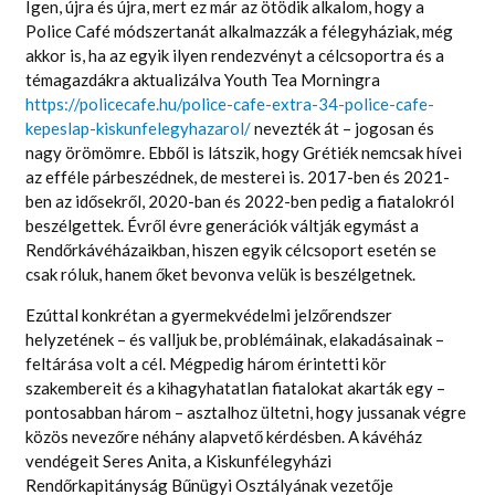
Igen, újra és újra, mert ez már az ötödik alkalom, hogy a
Police Café módszertanát alkalmazzák a félegyháziak, még
akkor is, ha az egyik ilyen rendezvényt a célcsoportra és a
témagazdákra aktualizálva Youth Tea Morningra
https://policecafe.hu/police-cafe-extra-34-police-cafe-
kepeslap-kiskunfelegyhazarol/
nevezték át – jogosan és
nagy örömömre. Ebből is látszik, hogy Grétiék nemcsak hívei
az efféle párbeszédnek, de mesterei is. 2017-ben és 2021-
ben az idősekről, 2020-ban és 2022-ben pedig a fiatalokról
beszélgettek. Évről évre generációk váltják egymást a
Rendőrkávéházaikban, hiszen egyik célcsoport esetén se
csak róluk, hanem őket bevonva velük is beszélgetnek.
Ezúttal konkrétan a gyermekvédelmi jelzőrendszer
helyzetének – és valljuk be, problémáinak, elakadásainak –
feltárása volt a cél. Mégpedig három érintetti kör
szakembereit és a kihagyhatatlan fiatalokat akarták egy –
pontosabban három – asztalhoz ültetni, hogy jussanak végre
közös nevezőre néhány alapvető kérdésben. A kávéház
vendégeit Seres Anita, a Kiskunfélegyházi
Rendőrkapitányság Bűnügyi Osztályának vezetője