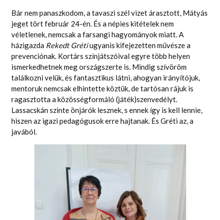
Bár nem panaszkodom, a tavaszi szél vizet árasztott, Mátyás
jeget tört február 24-én. És a népies kitételek nem
véletlenek, nemcsak a farsangi hagyományok miatt. A
házigazda
Rekedt Gréti
ugyanis kifejezetten művésze a
prevenciónak. Kortárs színjátszóival egyre több helyen
ismerkedhetnek meg országszerte is. Mindig szívöröm
találkozni velük, és fantasztikus látni, ahogyan irányítójuk,
mentoruk nemcsak elhintette köztük, de tartósan rájuk is
ragasztotta a közösségformáló (játék)szenvedélyt.
Lassacskán szinte önjárók lesznek, s ennek így is kell lennie,
hiszen az igazi pedagógusok erre hajtanak. És Gréti az, a
javából.