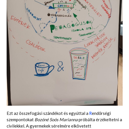
Ezt az összefogási szándékot és egyúttal a
R
endőrségi
szempontokat
Bozóné Soós Marianna
próbálta érzékeltetni a
civilekkel. A gyermekek sérelmére elkövetett