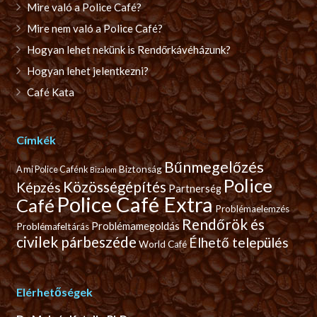
Mire való a Police Café?
Mire nem való a Police Café?
Hogyan lehet nekünk is Rendőrkávéházunk?
Hogyan lehet jelentkezni?
Café Kata
Címkék
Bűnmegelőzés
Biztonság
A mi Police Cafénk
Bizalom
Police
Közösségépítés
Képzés
Partnerség
Police Café Extra
Café
Problémaelemzés
Rendőrök és
Problémamegoldás
Problémafeltárás
civilek párbeszéde
Élhető település
World Café
Elérhetőségek