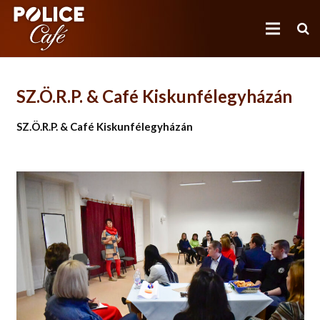
SZ.Ö.R.P. & Café Kiskunfélegyházán
POLICE CAFÉ
SZ.Ö.R.P. &
Café
Kiskunfélegyházán
NEM (CSAK) POLICE CAFÉ
(NEM CSAK) RENDŐRKÁVÉHÁZAK
MÉDIA
BLOG
OLVASNIVALÓ
KÉPZÉS