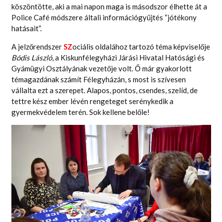
köszöntötte, aki a mai napon maga is másodszor élhette át a
Police Café módszere általi információgyűjtés “jótékony
hatásait”.
A jelzőrendszer
SZ
ociális oldalához tartozó téma képviselője
Bódis László
, a Kiskunfélegyházi Járási Hivatal Hatósági és
Gyámügyi Osztályának vezetője volt. Ő már gyakorlott
témagazdának számít Félegyházán, s most is szívesen
vállalta ezt a szerepet. Alapos, pontos, csendes, szelíd, de
tettre kész ember lévén rengeteget serénykedik a
gyermekvédelem terén. Sok kellene belőle!