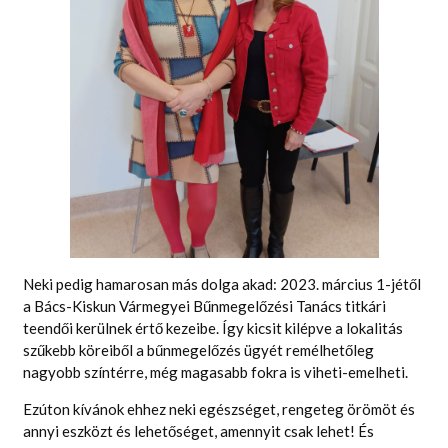
Neki pedig hamarosan más dolga akad: 2023. március 1-jétől
a Bács-Kiskun Vármegyei Bűnmegelőzési Tanács titkári
teendői kerülnek értő kezeibe. Így kicsit kilépve a lokalitás
szűkebb köreiből a bűnmegelőzés ügyét remélhetőleg
nagyobb színtérre, még magasabb fokra is viheti-emelheti.
Ezúton kívánok ehhez neki egészséget, rengeteg örömöt és
annyi eszközt és lehetőséget, amennyit csak lehet! És