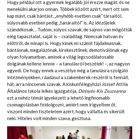
Hogy például ott a gyermek legalább jól érezze magát, és ne
menekülni akarjon onnan. Többek között azért, mert ott sem
kap mást, csak bántást, „enyhébb esetben csak” társaitól,
súlyosabb esetben pedig „tanáraitól” is. Az idézőjelek
szándékosak… Tudom, súlyos szavak, de sajnos van mögöttük
elég tapasztalat, saját is – családilag. Nemcsak hatvan év
előttről, de minapi is. Hogy kinek mi számít fájdalmasnak,
bántásnak, megalázónak, kirekesztőnek, demotiválónak egy
olyan folyamatban, aminek a világ legcsodálatosabb
dolgának kellene lennie – a tanulásról beszélek! –, az nagyon
egyedi. De hogy ennek a veszélye még a tanulásra szolgáló
intézményekben, ráadásul a szakemberek részéről is fennáll,
hát, arra nincsenek szavak. A kiskunfélegyházi József Attila
Általános Iskola lelkes igazgatója,
Dinnyés-Kis Zsuzsanna
ezt a nehéz témát igyekezett a lehető legfinomabb
csomagolásban feldolgozni, amiért nem irigyeltem őt,
viszont minden tiszteletem azért, hogy vállalta és sikerült
neki. Hiteles volt minden szava, gesztusa.