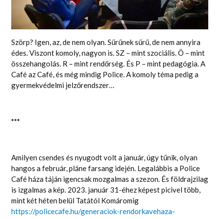
KAPCSOLAT
Szörp? Igen, az, de nem olyan. Sűrűnek sűrű, de nem annyira
édes. Viszont komoly, nagyon is. SZ – mint szociális. Ö – mint
összehangolás. R – mint rendőrség. És P – mint pedagógia. A
Café az Café, és még mindig Police. A komoly téma pedig a
gyermekvédelmi jelzőrendszer…
***
Amilyen csendes és nyugodt volt a január, úgy tűnik, olyan
hangos a február, pláne farsang idején. Legalábbis a Police
Café háza táján igencsak mozgalmas a szezon. És földrajzilag
is izgalmas a kép. 2023. január 31-éhez képest picivel több,
mint két héten belül Tatától Komáromig
https://policecafe.hu/generaciok-rendorkavehaza-