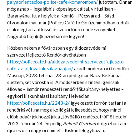
palyaorientacios-police-cafe-komaromban/
jutottam. Onnan
még aznap – legalábbis képeslapok által, virtuálisan –
Baranyába. Itt a helyiek a Komló – Pécsvárad – Sásd
útvonalon már-már (Police) Café to Go üzemmódban tudták
csak megtartani kissé összetorlódó rendezvényeiket.
Nagyobb baju(n)k azonban ne legyen!
Közben nekem a fővárosban egy áldozatvédelmi
szervezetfejlesztő Rendőrkávéházban
https://policecafe.hu/aldozatvedelmi-szervezetfejleszto-
cafe-az-aldozatok-vilagnapjan/
akadt moderátori teendőm.
Másnap, 2023. február 23-án pedig már Bács-Kiskunba
siettem, két városba is. A módszerben szintén igencsak
éllovas – immár rendészeti rendőrfőkapitány-helyettes –
egykori kiskunhalasi kapitány Helvécián
https://policecafe.hu/2243-2/
igyekezett forrón tartani a
rendőrkávét, na meg a kollégái lelkesedését, hogy minél
előbb odaérjek hozzájuk a „Jövőálló rendészetről” ötletelni.
2023. február 24-én pedig
Rekedt Grétivel
dolgozhattam –
újra és újra nagy örömmel – Kiskunfélegyházán.