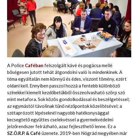
A Police
Caféban
felszolgált kávé és pogácsa mellé
bőségesen jutott tehát átgondolni való is mindenkinek. A
téma egyáltalán nem könnyű és édes, viszont tömény, ezért
oldani kell. Ennyiben passzol hozzá a fentebb különböző
színekkel kiemelt kezdőbetűkből összeolvasható szörp szó
mint metafora. Sok közös gondolkodással és beszélgetéssel;
az egymástól távolinak tűnő nézőpontok közelítésével; a
szétaprózott lépéseknél nagyobb hatékonysággal
kecsegtető együttes cselekvéssel a gyermekvédelmi
jelzőrendszer felrázható, azaz fejleszthető lenne. Ez a
SZ.
Ö.R.P. &
Café
üzenete. 2019-ben Nógrád megyében már