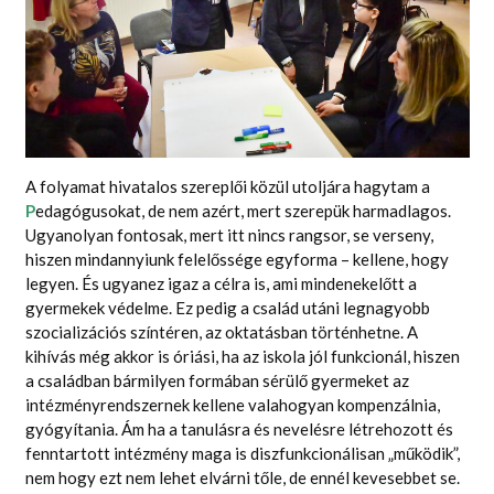
A folyamat hivatalos szereplői közül utoljára hagytam a
P
edagógusokat, de nem azért, mert szerepük harmadlagos.
Ugyanolyan fontosak, mert itt nincs rangsor, se verseny,
hiszen mindannyiunk felelőssége egyforma – kellene, hogy
legyen. És ugyanez igaz a célra is, ami mindenekelőtt a
gyermekek védelme. Ez pedig a család utáni legnagyobb
szocializációs színtéren, az oktatásban történhetne. A
kihívás még akkor is óriási, ha az iskola jól funkcionál, hiszen
a családban bármilyen formában sérülő gyermeket az
intézményrendszernek kellene valahogyan kompenzálnia,
gyógyítania. Ám ha a tanulásra és nevelésre létrehozott és
fenntartott intézmény maga is diszfunkcionálisan „működik”,
nem hogy ezt nem lehet elvárni tőle, de ennél kevesebbet se.