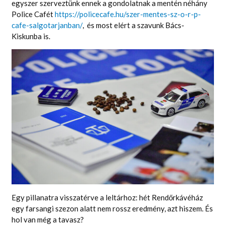
egyszer szerveztünk ennek a gondolatnak a mentén néhány
Police Cafét
https://policecafe.hu/szer-mentes-sz-o-r-p-
cafe-salgotarjanban/
, és most elért a szavunk Bács-
Kiskunba is.
Egy pillanatra visszatérve a leltárhoz: hét Rendőrkávéház
egy farsangi szezon alatt nem rossz eredmény, azt hiszem. És
hol van még a tavasz?