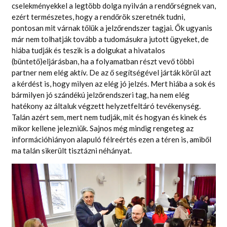
cselekményekkel a legtöbb dolga nyilván a rendőrségnek van,
ezért természetes, hogy a rendőrök szeretnék tudni,
pontosan mit várnak tőlük a jelzőrendszer tagjai. Ők ugyanis
már nem tolhatják tovább a tudomásukra jutott ügyeket, de
hiába tudják és teszik is a dolgukat a hivatalos
(büntető)eljárásban, ha a folyamatban részt vevő többi
partner nem elég aktív. De az ő segítségével járták körül azt
a kérdést is, hogy milyen az elég jó jelzés. Mert hiába a sok és
bármilyen jó szándékú jelzőrendszeri tag, ha nem elég
hatékony az általuk végzett helyzetfeltáró tevékenység.
Talán azért sem, mert nem tudják, mit és hogyan és kinek és
mikor kellene jelezniük. Sajnos még mindig rengeteg az
információhiányon alapuló félreértés ezen a téren is, amiből
ma talán sikerült tisztázni néhányat.