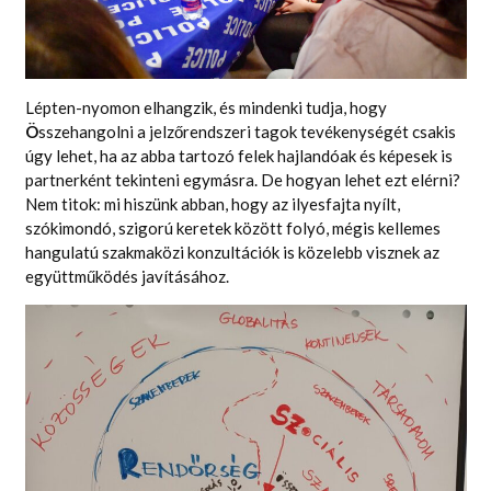
Lépten-nyomon elhangzik, és mindenki tudja, hogy
Ö
sszehangolni a jelzőrendszeri tagok tevékenységét csakis
úgy lehet, ha az abba tartozó felek hajlandóak és képesek is
partnerként tekinteni egymásra. De hogyan lehet ezt elérni?
Nem titok: mi hiszünk abban, hogy az ilyesfajta nyílt,
szókimondó, szigorú keretek között folyó, mégis kellemes
hangulatú szakmaközi konzultációk is közelebb visznek az
együttműködés javításához.